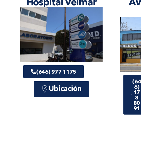
Hospital Velmar
Av
(646) 977 1175
(6
6)
Ubicación
17
8
80
91