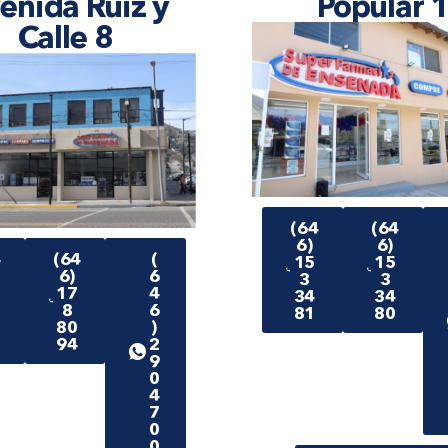
enida Ruiz y
Popular 
Calle 8
(64
(64
6)
6)
4
(64
(
15
15
6)
6
3
3
17
4
34
34
8
6
81
80
80
)
94
2
9
0
4
7
0
0